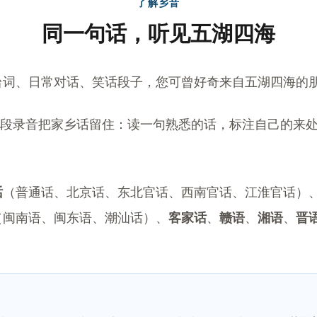
了解乡音
同一句话，听见五湖四海
台词、日常对话、笑话段子，您可曾好奇来自五湖四海的
一段录音把家乡话留住：读一句熟悉的话，标注自己的来
话
（普通话、北京话、东北官话、西南官话、江淮官话）
（闽南语、闽东语、潮汕话）、
客家话
、
赣语
、
湘语
、
晋