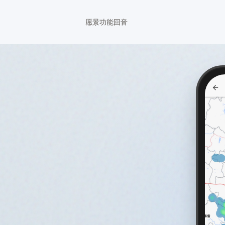
愿景
功能
回音